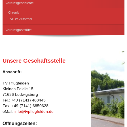
Vereinsgeschichte
Chronik
TVP im Zeitstrahl
Vereinsgaststätte
Unsere Geschäftsstelle
Anschrift:
TV Pflugfelden
Kleines Feldle 15
71636 Ludwigsburg
Tel.: +49 (7141) 488443
Fax: +49 (7141) 6850628
eMail:
info@tvpflugfelden.de
Öffnungszeiten: