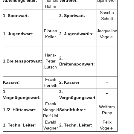
Abteilungsleiter:
Thomas
Vertreter:
Björn Wolf
Höhm
Sascha
1. Sportwart:
2. Sportwart:
------
Schott
Florian
Jacqueline
1. Jugendwart:
2. Jugendwartin:
Koller
Vogele
Hans-
2.
--
1.Breitensportwart:
Peter
Breitensportwart:
Lutsch
Frank
Kassier:
2. Kassier
--
Herleth
1.
2.
--
--
Vergnügungswart:
Vergnügungswart
Frank
Wolfram
1./2. Hüttenwart:
Mangold
Schriftführer:
Rupp
Ralf Uhl
Ewald
Felix
1.
Techn. Leiter:
2.
Techn. Leiter:
Wagner
Vogele