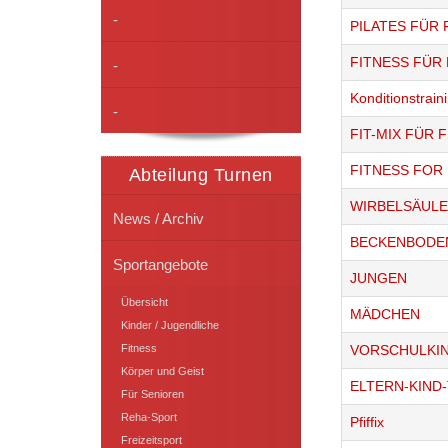
-
PILATES FÜR
FITNESS FÜR
-
Konditionstrai
-
FIT-MIX FÜR 
FITNESS FOR 
Abteilung Turnen
WIRBELSÄULE
News / Archiv
BECKENBODE
Sportangebote
JUNGEN
Übersicht
MÄDCHEN
Kinder / Jugendliche
Fitness
VORSCHULKI
Körper und Geist
ELTERN-KIND
Für Senioren
Reha-Sport
Pfiffix
Freizeitsport