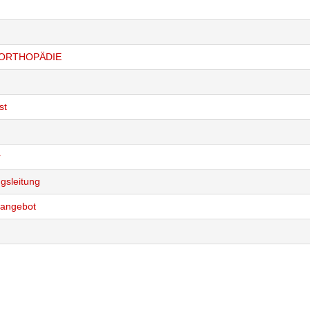
ORTHOPÄDIE
st
r
gsleitung
tangebot