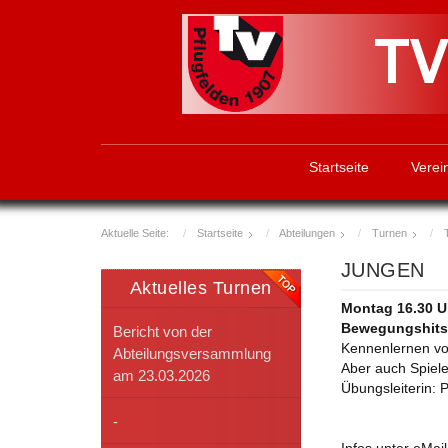
Startseite
Verei
Aktuelle Seite:
Startseite
Abteilungen
Turnen
JUNGEN
Aktuelles Turnen
Montag 16.30 Uh
Bewegungshits 
Bericht von der
Kennenlernen vo
Abteilungsversammlung
Aber auch Spiele
am 23.03.2026
Übungsleiterin: 
-