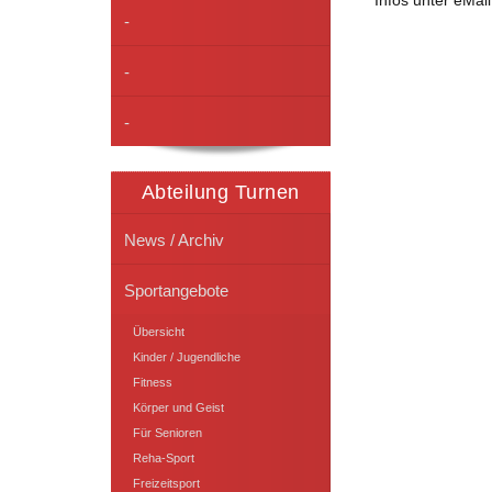
Infos unter eMai
-
-
-
Abteilung Turnen
News / Archiv
Sportangebote
Übersicht
Kinder / Jugendliche
Fitness
Körper und Geist
Für Senioren
Reha-Sport
Freizeitsport