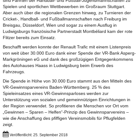
sind Fahrten der Handball- und Fußball-Jugendmannschaften zu
Spielen und sportlichen Wettbewerben im Großraum Stuttgart.
Aber auch über die regionalen Grenzen hinweg, zu Turnieren der
Cricket-, Handball- und Fußballmannschaften nach Freiburg im
Breisgau, Düsseldorf, Wien und sogar zu einem Ausflug in
Ludwigsburgs französische Partnerstadt Montbéliard kam der rote
Flitzer bereits zum Einsatz.
Beschafft werden konnte der Renault Trafic mit einem Listenpreis
von weit über 30.000 Euro dank einer Spende der VR-Bank Asperg-
Markgröningen eG und dank des großzügigen Entgegenkommens
des Autohauses Haass in Ludwigsburg beim Erwerb des
Fahrzeugs.
Die Spende in Höhe von 30.000 Euro stammt aus den Mitteln des
VR-Gewinnsparvereins Baden-Württemberg. 25 % des
Spieleinsatzes eines VR-Gewinnsparloses werden zur
Unterstützung von sozialen und gemeinnützigen Einrichtungen in
der Region verwendet. So profitieren die Menschen vor Ort vom
„Gewinnen – Sparen – Helfen“-Prinzip des Gewinnsparvereins –
wie die Anschaffung des pfiffigen Vereinsmobils für Pflugfelden
zeigt.
Veröffentlicht: 25. September 2018