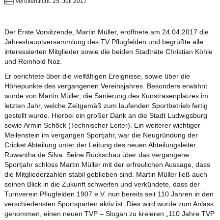
Veröffentlicht: 25. Juli 2017
Der Erste Vorsitzende, Martin Müller, eröffnete am 24.04.2017 die
Jahreshauptversammlung des TV Pflugfelden und begrüßte alle
interessierten Mitglieder sowie die beiden Stadträte Christian Köhle
und Reinhold Noz.
Er berichtete über die vielfältigen Ereignisse, sowie über die
Höhepunkte des vergangenen Vereinsjahres. Besonders erwähnt
wurde von Martin Müller, die Sanierung des Kunstrasenplatzes im
letzten Jahr, welche Zeitgemäß zum laufenden Sportbetrieb fertig
gestellt wurde. Hierbei ein großer Dank an die Stadt Ludwigsburg
sowie Armin Schöck (Technischer Leiter). Ein weiterer wichtiger
Meilenstein im vergangen Sportjahr, war die Neugründung der
Cricket Abteilung unter der Leitung des neuen Abteilungsleiter
Ruwantha de Silva. Seine Rückschau über das vergangene
Sportjahr schloss Martin Müller mit der erfreulichen Aussage, dass
die Mitgliederzahlen stabil geblieben sind. Martin Müller ließ auch
seinen Blick in die Zukunft schweifen und verkündete, dass der
Turnverein Pflugfelden 1907 e.V. nun bereits seit 110 Jahren in den
verschiedensten Sportsparten aktiv ist. Dies wird wurde zum Anlass
genommen, einen neuen TVP – Slogan zu kreieren „110 Jahre TVP