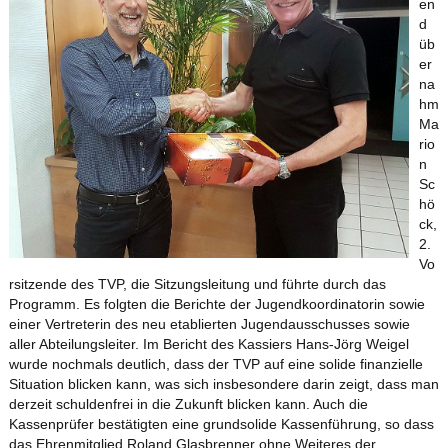
en
d
üb
er
na
hm
Ma
rio
n
Sc
hö
ck,
2.
Vo
rsitzende des TVP, die Sitzungsleitung und führte durch das
Programm. Es folgten die Berichte der Jugendkoordinatorin sowie
einer Vertreterin des neu etablierten Jugendausschusses sowie
aller Abteilungsleiter. Im Bericht des Kassiers Hans-Jörg Weigel
wurde nochmals deutlich, dass der TVP auf eine solide finanzielle
Situation blicken kann, was sich insbesondere darin zeigt, dass man
derzeit schuldenfrei in die Zukunft blicken kann. Auch die
Kassenprüfer bestätigten eine grundsolide Kassenführung, so dass
das Ehrenmitglied Roland Glasbrenner ohne Weiteres der