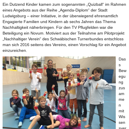
Ein Dutzend Kinder kamen zum sogenannten „Quizball“ im Rahmen
eines Angebots aus der Reihe „Agenda-Diplom“ der Stadt
Ludwigsburg – einer Initiative, in der überwiegend ehrenamtlich
Engagierte Familien und Kindern ab sechs Jahren das Thema
Nachhaltigkeit näherbringen. Für den TV Pflugfelden war die
Beteiligung ein Novum. Motiviert aus der Teilnahme am Pilotprojekt
„Nachhaltiger Verein“ des Schwäbischen Turnerbundes entschloss
man sich 2016 seitens des Vereins, einen Vorschlag für ein Angebot
einzureichen.
Das
s
Bew
egu
ng
zus
am
me
n
mit
Wis
sen
sver