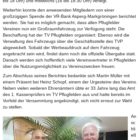
bis 18 Uhr) und mittwochs (16 bis 18:30 Uhr) verlegt.
Weiterhin konnte den anwesenden Mitgliedern von einer
großzügigen Spende der VR-Bank Asperg-Markgröningen berichtet
werden. Sie hat es möglich gemacht, dass allen Pflugfelder
Vereinen nun ein Großraumfahrzeug zur Verfügung steht. Die
Beschaffung hat der TV Pflugfelden organisiert. Ebenso wird die
Verwaltung des Fahrzeugs über die Geschäftsstelle des TVP
abgewickelt. Sobald der Werbeaufdruck auf dem Fahrzeug
angebracht sein wird, findet dann noch die offizielle Übergabe statt.
Danach werden sich hoffentlich viele Vereinsvertreter in Pflugfelden
über die Nutzungsmöglichkeit zu Vereinszwecken freuen.
Zum Abschluss seines Berichtes bedankte sich Martin Müller mit
einem Präsent bei Heinz Schopf, einem der Urgesteine des Vereins.
Neben vielen weiteren Ehrenämtern übte er 33 Jahre lang das Amt
des 1. Kassenprüfers im TV Pflugfelden aus und hatte bereits im
Vorfeld der Versammlung angekündigt, sich nicht erneut zur Wahl
zu stellen.
An
sc
hli
eß